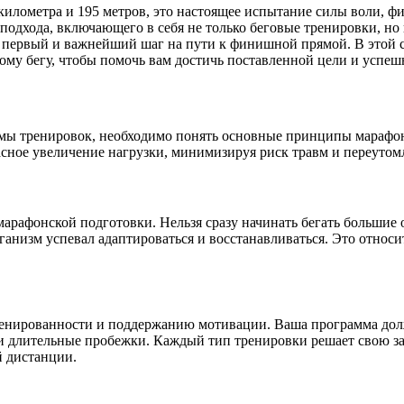
 километра и 195 метров, это настоящее испытание силы воли, 
 подхода, включающего в себя не только беговые тренировки, н
 первый и важнейший шаг на пути к финишной прямой. В этой с
му бегу, чтобы помочь вам достичь поставленной цели и успе
ммы тренировок, необходимо понять основные принципы марафо
сное увеличение нагрузки, минимизируя риск травм и переутом
марафонской подготовки. Нельзя сразу начинать бегать больши
ганизм успевал адаптироваться и восстанавливаться. Это относи
ренированности и поддержанию мотивации. Ваша программа долж
и и длительные пробежки. Каждый тип тренировки решает свою з
й дистанции.