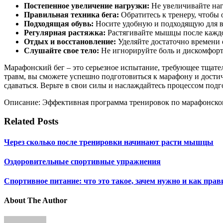
Постепенное увеличение нагрузки:
Не увеличивайте наг
Правильная техника бега:
Обратитесь к тренеру, чтобы 
Подходящая обувь:
Носите удобную и подходящую для в
Регулярная растяжка:
Растягивайте мышцы после кажд
Отдых и восстановление:
Уделяйте достаточно времени 
Слушайте свое тело:
Не игнорируйте боль и дискомфорт. 
Марафонский бег – это серьезное испытание, требующее тщате
травм, вы сможете успешно подготовиться к марафону и достичь 
сдаваться. Верьте в свои силы и наслаждайтесь процессом под
Описание: Эффективная программа тренировок по марафонском
Related Posts
Через сколько после тренировки начинают расти мышцы
Оздоровительные спортивные упражнения
Спортивное питание: что это такое, зачем нужно и как пра
About The Author