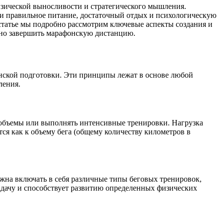
физической выносливости и стратегического мышления.
о и правильное питание, достаточный отдых и психологическую
татье мы подробно рассмотрим ключевые аспекты создания и
шно завершить марафонскую дистанцию.
нской подготовки. Эти принципы лежат в основе любой
ления.
е объемы или выполнять интенсивные тренировки. Нагрузка
тся как к объему бега (общему количеству километров в
на включать в себя различные типы беговых тренировок,
адачу и способствует развитию определенных физических