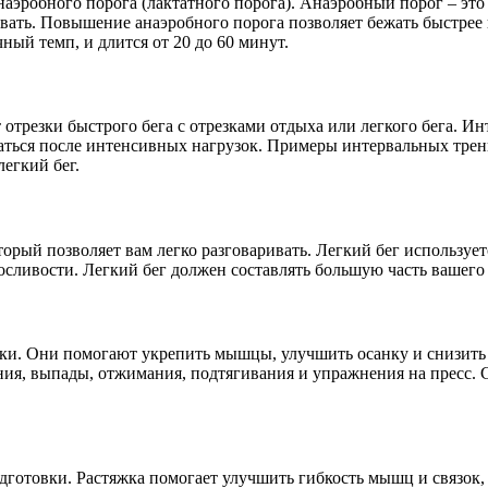
аэробного порога (лактатного порога). Анаэробный порог – это
ать. Повышение анаэробного порога позволяет бежать быстрее и
ый темп, и длится от 20 до 60 минут.
отрезки быстрого бега с отрезками отдыха или легкого бега. И
ться после интенсивных нагрузок. Примеры интервальных тренир
легкий бег.
торый позволяет вам легко разговаривать. Легкий бег используе
сливости. Легкий бег должен составлять большую часть вашего
вки. Они помогают укрепить мышцы, улучшить осанку и снизить
ния, выпады, отжимания, подтягивания и упражнения на пресс.
дготовки. Растяжка помогает улучшить гибкость мышц и связок,