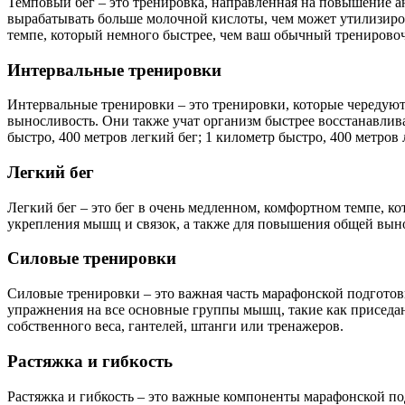
Темповый бег – это тренировка, направленная на повышение ан
вырабатывать больше молочной кислоты, чем может утилизиров
темпе, который немного быстрее, чем ваш обычный тренировочн
Интервальные тренировки
Интервальные тренировки – это тренировки, которые чередуют 
выносливость. Они также учат организм быстрее восстанавлива
быстро, 400 метров легкий бег; 1 километр быстро, 400 метров 
Легкий бег
Легкий бег – это бег в очень медленном, комфортном темпе, ко
укрепления мышц и связок, а также для повышения общей выно
Силовые тренировки
Силовые тренировки – это важная часть марафонской подгото
упражнения на все основные группы мышц, такие как приседа
собственного веса, гантелей, штанги или тренажеров.
Растяжка и гибкость
Растяжка и гибкость – это важные компоненты марафонской по