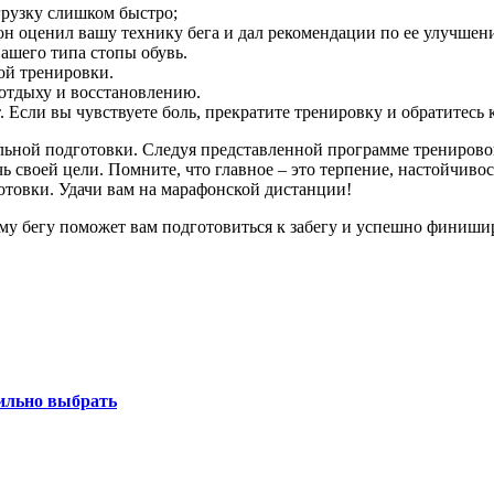
рузку слишком быстро;
он оценил вашу технику бега и дал рекомендации по ее улучшен
ашего типа стопы обувь.
ой тренировки.
отдыху и восстановлению.
Если вы чувствуете боль, прекратите тренировку и обратитесь к
льной подготовки. Следуя представленной программе тренирово
своей цели. Помните, что главное – это терпение, настойчивость 
готовки. Удачи вам на марафонской дистанции!
у бегу поможет вам подготовиться к забегу и успешно финишир
вильно выбрать