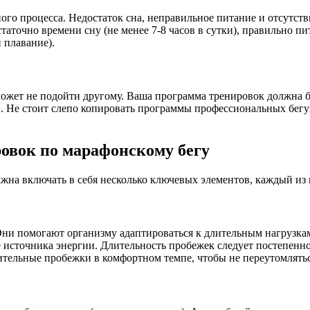
ого процесса. Недостаток сна, неправильное питание и отсутст
аточно времени сну (не менее 7-8 часов в сутки), правильно п
 плавание).
 может не подойти другому. Ваша программа тренировок должна
ли. Не стоит слепо копировать программы профессиональных бег
овок по марафонскому бегу
на включать в себя несколько ключевых элементов, каждый из 
Они помогают организму адаптироваться к длительным нагрузкам
 источника энергии. Длительность пробежек следует постепенно 
ительные пробежки в комфортном темпе, чтобы не переутомлятьс