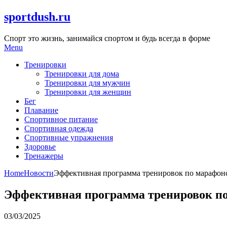
Skip
sportdush.ru
to
content
Спорт это жизнь, занимайся спортом и будь всегда в форме
Menu
Тренировки
Тренировки для дома
Тренировки для мужчин
Тренировки для женщин
Бег
Плавание
Спортивное питание
Спортивная одежда
Спортивные упражнения
Здоровье
Тренажеры
Home
Новости
Эффективная программа тренировок по марафон
Эффективная программа тренировок по
03/03/2025