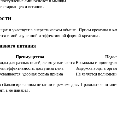
е поступление аминокислот в мышцы․
егетарианцев и веганов․
ости
шцах и участвует в энергетическом обмене․ Прием креатина в ка
ется самой изученной и эффективной формой креатина․
ивного питания
Преимущества
Недос
виды для разных целей, легко усваивается
Возможна индивидуал
ная эффективность, доступная цена
Задержка воды в орга
усваивается, удобная форма приема
Не является полноцен
о сбалансированном питании и режиме дня․ Правильное питание
т, а не панацея․