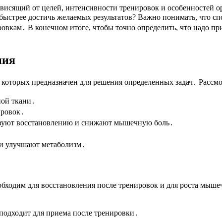
ависящий от целей, интенсивности тренировок и особенностей
быстрее достичь желаемых результатов? Важно понимать, что спо
вкам․ В конечном итоге, чтобы точно определить, что надо пр
ния
 которых предназначен для решения определенных задач․ Рассм
ной ткани․
ировок․
твуют восстановлению и снижают мышечную боль․
и улучшают метаболизм․
бходим для восстановления после тренировок и для роста мыше
 подходит для приема после тренировки․