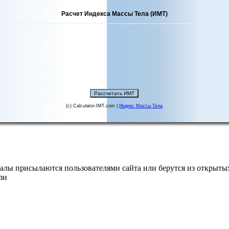
Расчет Индекса Массы Тела (ИМТ)
(c) Calculator-IMT.com |
Индекс Массы Тела
алы присылаются пользователями сайта или берутся из открытых
зи