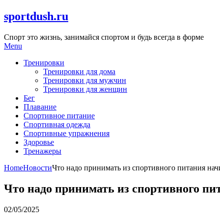
Skip
sportdush.ru
to
content
Спорт это жизнь, занимайся спортом и будь всегда в форме
Menu
Тренировки
Тренировки для дома
Тренировки для мужчин
Тренировки для женщин
Бег
Плавание
Спортивное питание
Спортивная одежда
Спортивные упражнения
Здоровье
Тренажеры
Home
Новости
Что надо принимать из спортивного питания на
Что надо принимать из спортивного п
02/05/2025