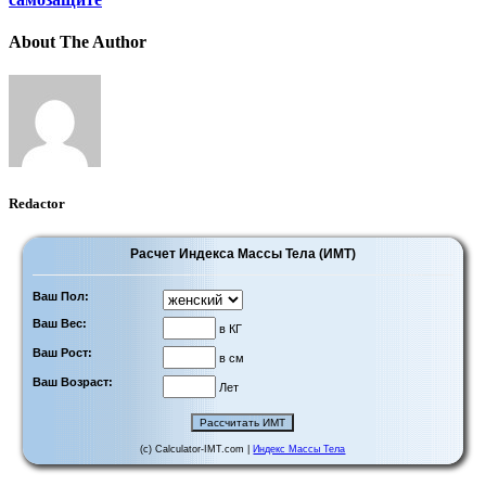
About The Author
Redactor
Расчет Индекса Массы Тела (ИМТ)
Ваш Пол:
Ваш Вес:
в КГ
Ваш Рост:
в см
Ваш Возраст:
Лет
(c) Calculator-IMT.com |
Индекс Массы Тела