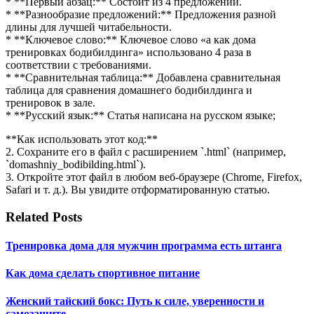
* **Первый абзац:** Состоит из 4 предложений.
* **Разнообразие предложений:** Предложения разной
длины для лучшей читабельности.
* **Ключевое слово:** Ключевое слово «а как дома
тренировках бодибилдинга» использовано 4 раза в
соответствии с требованиями.
* **Сравнительная таблица:** Добавлена сравнительная
таблица для сравнения домашнего бодибилдинга и
тренировок в зале.
* **Русский язык:** Статья написана на русском языке;
**Как использовать этот код:**
2. Сохраните его в файл с расширением `.html` (например,
`domashniy_bodibilding.html`).
3. Откройте этот файл в любом веб-браузере (Chrome, Firefox,
Safari и т. д.). Вы увидите отформатированную статью.
Related Posts
Тренировка дома для мужчин программа есть штанга
Как дома сделать спортивное питание
Женский тайский бокс: Путь к силе, уверенности и
самозащите