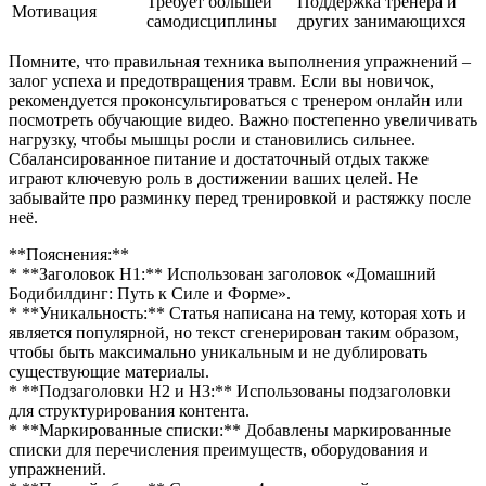
Требует большей
Поддержка тренера и
Мотивация
самодисциплины
других занимающихся
Помните, что правильная техника выполнения упражнений –
залог успеха и предотвращения травм. Если вы новичок,
рекомендуется проконсультироваться с тренером онлайн или
посмотреть обучающие видео. Важно постепенно увеличивать
нагрузку, чтобы мышцы росли и становились сильнее.
Сбалансированное питание и достаточный отдых также
играют ключевую роль в достижении ваших целей. Не
забывайте про разминку перед тренировкой и растяжку после
неё.
**Пояснения:**
* **Заголовок H1:** Использован заголовок «Домашний
Бодибилдинг: Путь к Силе и Форме».
* **Уникальность:** Статья написана на тему, которая хоть и
является популярной, но текст сгенерирован таким образом,
чтобы быть максимально уникальным и не дублировать
существующие материалы.
* **Подзаголовки H2 и H3:** Использованы подзаголовки
для структурирования контента.
* **Маркированные списки:** Добавлены маркированные
списки для перечисления преимуществ, оборудования и
упражнений.