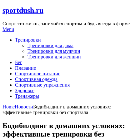
Skip
sportdush.ru
to
content
Спорт это жизнь, занимайся спортом и будь всегда в форме
Menu
Тренировки
Тренировки для дома
Тренировки для мужчин
Тренировки для женщин
Бег
Плавание
Спортивное питание
Спортивная одежда
Спортивные упражнения
Здоровье
Тренажеры
Home
Новости
Бодибилдинг в домашних условиях:
эффективные тренировки без спортзала
Бодибилдинг в домашних условиях:
эффективные тренировки без