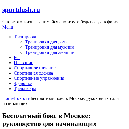
Skip
sportdush.ru
to
content
Спорт это жизнь, занимайся спортом и будь всегда в форме
Menu
Тренировки
Тренировки для дома
Тренировки для мужчин
Тренировки для женщин
Бег
Плавание
Спортивное питание
Спортивная одежда
Спортивные упражнения
Здоровье
Тренажеры
Home
Новости
Бесплатный бокс в Москве: руководство для
начинающих
Бесплатный бокс в Москве:
руководство для начинающих