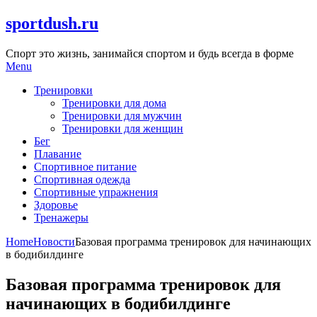
Skip
sportdush.ru
to
content
Спорт это жизнь, занимайся спортом и будь всегда в форме
Menu
Тренировки
Тренировки для дома
Тренировки для мужчин
Тренировки для женщин
Бег
Плавание
Спортивное питание
Спортивная одежда
Спортивные упражнения
Здоровье
Тренажеры
Home
Новости
Базовая программа тренировок для начинающих
в бодибилдинге
Базовая программа тренировок для
начинающих в бодибилдинге