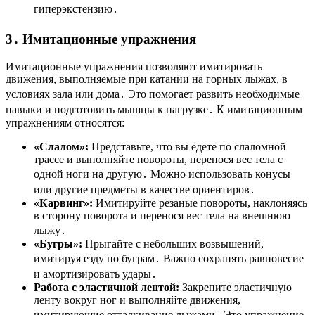
гиперэкстензию․
3․ Имитационные упражнения
Имитационные упражнения позволяют имитировать
движения, выполняемые при катании на горных лыжах, в
условиях зала или дома․ Это помогает развить необходимые
навыки и подготовить мышцы к нагрузке․ К имитационным
упражнениям относятся:
«Слалом»:
Представьте, что вы едете по слаломной
трассе и выполняйте повороты, перенося вес тела с
одной ноги на другую․ Можно использовать конусы
или другие предметы в качестве ориентиров․
«Карвинг»:
Имитируйте резаные повороты, наклоняясь
в сторону поворота и перенося вес тела на внешнюю
лыжу․
«Бугры»:
Прыгайте с небольших возвышений,
имитируя езду по буграм․ Важно сохранять равновесие
и амортизировать удары․
Работа с эластичной лентой:
Закрепите эластичную
ленту вокруг ног и выполняйте движения,
имитирующие отталкивание лыжами․ Это упражнение