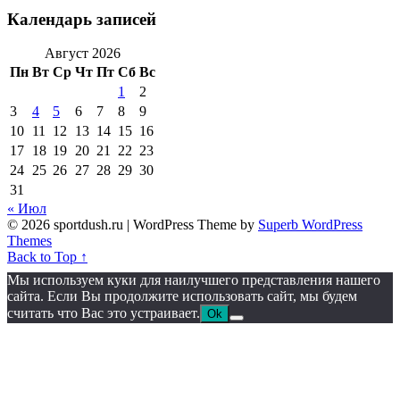
Календарь записей
Август 2026
Пн
Вт
Ср
Чт
Пт
Сб
Вс
1
2
3
4
5
6
7
8
9
10
11
12
13
14
15
16
17
18
19
20
21
22
23
24
25
26
27
28
29
30
31
« Июл
© 2026 sportdush.ru
| WordPress Theme by
Superb WordPress
Themes
Back to Top ↑
Мы используем куки для наилучшего представления нашего
сайта. Если Вы продолжите использовать сайт, мы будем
считать что Вас это устраивает.
Ok