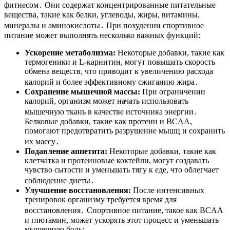
фитнесом․ Они содержат концентрированные питательные
вещества, такие как белки, углеводы, жиры, витамины,
минералы и аминокислоты․ При похудении спортивное
питание может выполнять несколько важных функций:
Ускорение метаболизма:
Некоторые добавки, такие как
термогеники и L-карнитин, могут повышать скорость
обмена веществ, что приводит к увеличению расхода
калорий и более эффективному сжиганию жира․
Сохранение мышечной массы:
При ограничении
калорий, организм может начать использовать
мышечную ткань в качестве источника энергии․
Белковые добавки, такие как протеин и BCAA,
помогают предотвратить разрушение мышц и сохранить
их массу․
Подавление аппетита:
Некоторые добавки, такие как
клетчатка и протеиновые коктейли, могут создавать
чувство сытости и уменьшать тягу к еде, что облегчает
соблюдение диеты․
Улучшение восстановления:
После интенсивных
тренировок организму требуется время для
восстановления․ Спортивное питание, такое как BCAA
и глютамин, может ускорять этот процесс и уменьшать
мышечную боль;