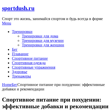
Skip
sportdush.ru
to
content
Спорт это жизнь, занимайся спортом и будь всегда в форме
Menu
Тренировки
Тренировки для дома
Тренировки для мужчин
Тренировки для женщин
Бег
Плавание
Спортивное питание
Спортивная одежда
Спортивные упражнения
Здоровье
Тренажеры
Home
Бег
Спортивное питание при похудении: эффективные
добавки и рекомендации
Спортивное питание при похудении:
эффективные добавки и рекомендации