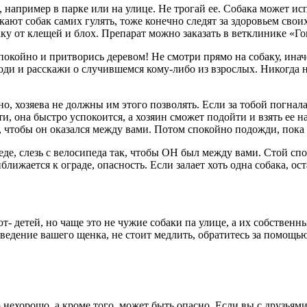
, например в парке или на улице. Не трогай ее. Собака может ис
ют собак самих гулять, тоже конечно следят за здоровьем своих
у от клещей и блох. Препарат можно заказать в ветклинике «Гом
спокойно и притворись деревом! Не смотри прямо на собаку, инач
ходи и расскажи о случившемся кому-либо из взрослых. Никогда 
но, хозяева не должны им этого позволять. Если за тобой погнал
ти, она быстро успокоится, а хозяин сможет подойти и взять ее н
, чтобы он оказался между вами. Потом спокойно подожди, пока с
педе, слезь с велосипеда так, чтобы ОН был между вами. Стой с
лижается к ограде, опасность. Если залает хоть одна собака, ос
т- детей, но чаще это не чужие собаки па улице, а их собстве
оведение вашего щенка, не стоит медлить, обратитесь за помощью
то нехорошо, а кроме того, может быть опасно. Если вы с друзьями 