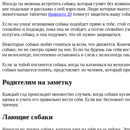
Иногда ты можешь встретить собаку, которая гуляет без хозяина
нее подальше и расскажи о ней взрослым. Люди которые выпуска
жевательные таблетки
бравекто 20
помогут защитить вашу собак
Если на улице незнакомая собака подойдет прямо к тебе, стой 
спокойно и подожди, пока она не отойдет, а потом спокойно у
испугать собаку, и она подумает, что ей нужно защищаться.
Некоторые собаки любят гоняться за всем, что движется. Конеч
собаке, но не смотри прямо на нее. Если ты будешь так себя вес
на велосипеде, постепенно остановись и слезь с велосипеда так
Если за тобой погонится собака, когда ты катаешься на велоси
собаки пытаются понять, представляет ли человек, который приб
Родителям на заметку
Каждый год происходит множество случаев, когда собаки кусаю
щенка и учить его правильно вести себя. Если вас беспокоит п
тренеру.
Лающие собаки
Никогда не дразни собаку, которая лает на тебя из-за забора. Э