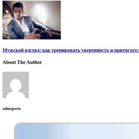
Мужской взгляд: как тренировать уверенность и притягате
About The Author
admsports