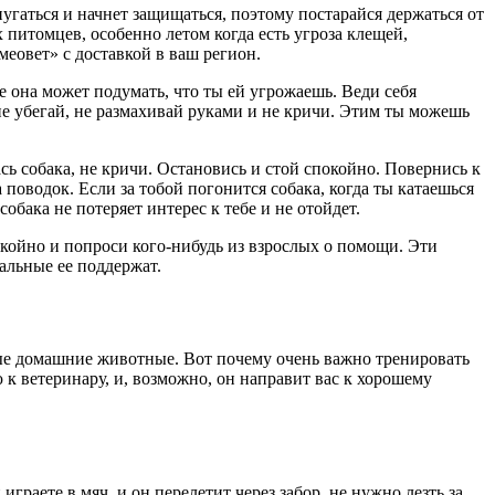
пугаться и начнет защищаться, поэтому постарайся держаться от
 питомцев, особенно летом когда есть угроза клещей,
еовет» с доставкой в ваш регион.
е она может подумать, что ты ей угрожаешь. Веди себя
не убегай, не размахивай руками и не кричи. Этим ты можешь
ась собака, не кричи. Остановись и стой спокойно. Повернись к
а поводок. Если за тобой погонится собака, когда ты катаешься
обака не потеряет интерес к тебе и не отойдет.
покойно и попроси кого-нибудь из взрослых о помощи. Эти
тальные ее поддержат.
нные домашние животные. Вот почему очень важно тренировать
 к ветеринару, и, возможно, он направит вас к хорошему
играете в мяч, и он перелетит через забор, не нужно лезть за