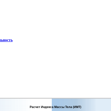
льность
Расчет Индекса Массы Тела (ИМТ)