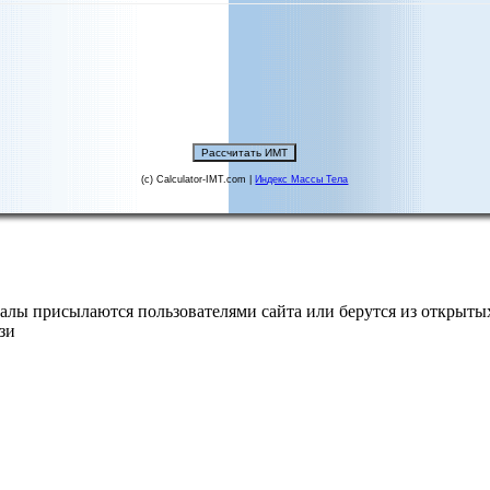
(c) Calculator-IMT.com |
Индекс Массы Тела
алы присылаются пользователями сайта или берутся из открытых
зи