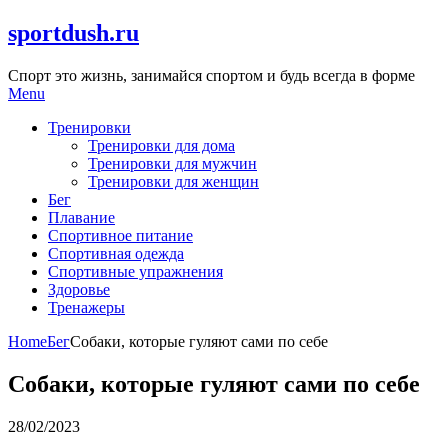
Skip
sportdush.ru
to
content
Спорт это жизнь, занимайся спортом и будь всегда в форме
Menu
Тренировки
Тренировки для дома
Тренировки для мужчин
Тренировки для женщин
Бег
Плавание
Спортивное питание
Спортивная одежда
Спортивные упражнения
Здоровье
Тренажеры
Home
Бег
Собаки, которые гуляют сами по себе
Собаки, которые гуляют сами по себе
28/02/2023