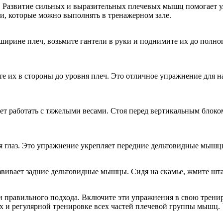
. Развитие сильных и выразительных плечевых мышц помогает
чи, которые можно выполнять в тренажерном зале.
ширине плеч, возьмите гантели в руки и поднимите их до полно
йте их в стороны до уровня плеч. Это отличное упражнение дл
 работать с тяжелыми весами. Стоя перед вертикальным блоком
вня глаз. Это упражнение укрепляет передние дельтовидные мыш
звивает задние дельтовидные мышцы. Сидя на скамье, жмите штан
я и правильного подхода. Включите эти упражнения в свою тре
х и регулярной тренировке всех частей плечевой группы мышц. 