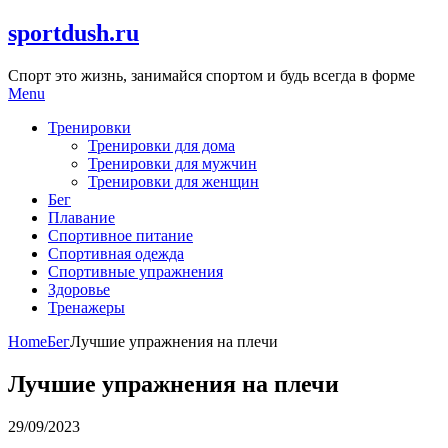
Skip
sportdush.ru
to
content
Спорт это жизнь, занимайся спортом и будь всегда в форме
Menu
Тренировки
Тренировки для дома
Тренировки для мужчин
Тренировки для женщин
Бег
Плавание
Спортивное питание
Спортивная одежда
Спортивные упражнения
Здоровье
Тренажеры
Home
Бег
Лучшие упражнения на плечи
Лучшие упражнения на плечи
29/09/2023