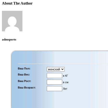
About The Author
admsports
Ваш Пол:
Ваш Вес:
в КГ
Ваш Рост:
в см
Ваш Возраст:
Лет