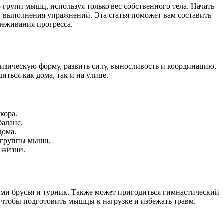
групп мышц, используя только вес собственного тела. Начать
у выполнения упражнений. Эта статья поможет вам составить
леживания прогресса.
зическую форму, развить силу, выносливость и координацию.
ться как дома, так и на улице.
кора.
баланс.
дома.
е группы мышц.
 жизни.
сами брусья и турник. Также может пригодиться гимнастический
, чтобы подготовить мышцы к нагрузке и избежать травм.