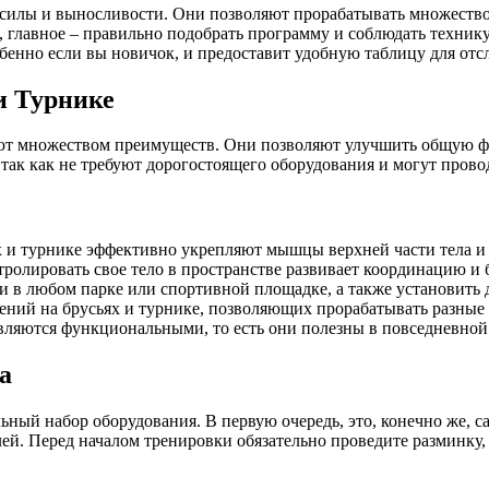
 силы и выносливости. Они позволяют прорабатывать множество 
, главное – правильно подобрать программу и соблюдать техник
бенно если вы новичок, и предоставит удобную таблицу для отс
и Турнике
ают множеством преимуществ. Они позволяют улучшить общую фи
ак как не требуют дорогостоящего оборудования и могут проводи
 и турнике эффективно укрепляют мышцы верхней части тела и 
ролировать свое тело в пространстве развивает координацию и 
 в любом парке или спортивной площадке, а также установить 
ний на брусьях и турнике, позволяющих прорабатывать разны
ляются функциональными, то есть они полезны в повседневной
а
ьный набор оборудования. В первую очередь, это, конечно же, 
лей. Перед началом тренировки обязательно проведите разминку