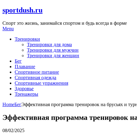
Skip
sportdush.ru
to
content
Спорт это жизнь, занимайся спортом и будь всегда в форме
Menu
Тренировки
Тренировки для дома
Тренировки для мужчин
Тренировки для женщин
Бег
Плавание
Спортивное питание
Спортивная одежда
Спортивные упражнения
Здоровье
Тренажеры
Home
Бег
Эффективная программа тренировок на брусьях и ту
Эффективная программа тренировок на
08/02/2025