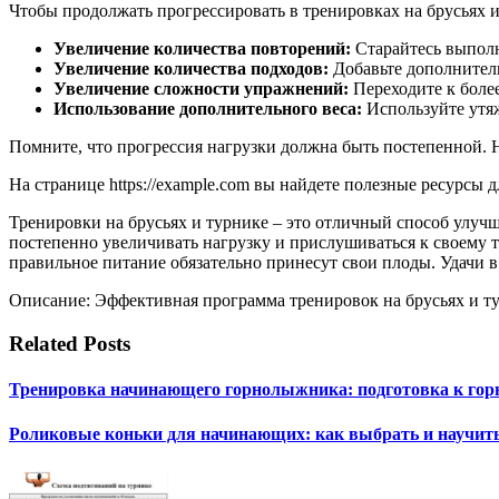
Чтобы продолжать прогрессировать в тренировках на брусьях и
Увеличение количества повторений:
Старайтесь выполн
Увеличение количества подходов:
Добавьте дополнител
Увеличение сложности упражнений:
Переходите к боле
Использование дополнительного веса:
Используйте утяж
Помните, что прогрессия нагрузки должна быть постепенной. Н
На странице https://example.com вы найдете полезные ресурсы
Тренировки на брусьях и турнике – это отличный способ улуч
постепенно увеличивать нагрузку и прислушиваться к своему т
правильное питание обязательно принесут свои плоды. Удачи 
Описание: Эффективная программа тренировок на брусьях и т
Related Posts
Тренировка начинающего горнолыжника: подготовка к гор
Роликовые коньки для начинающих: как выбрать и научить